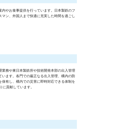
案内やお食事提供を行っています。日本製鉄のフ
スマン、外国人まで快適に充実した時間を過ごし
。
理業務や東日本製鉄所や技術開発本部の出入管理
ています。各門での厳正なる出入管理、構内の防
を保有し、構内での災害に即時対応できる体制を
りに貢献しています。